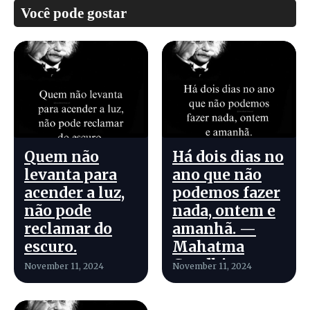
Você pode gostar
Quem não
Há dois dias no
levanta para
ano que não
acender a luz,
podemos fazer
não pode
nada, ontem e
reclamar do
amanhã. —
escuro.
Mahatma
Gandhi
November 11, 2024
November 11, 2024