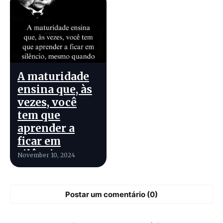
A maturidade
ensina que, às
vezes, você
tem que
aprender a
ficar em
silêncio,
November 10, 2024
mesmo quando
você tem
muito a dizer.
Postar um comentário (0)