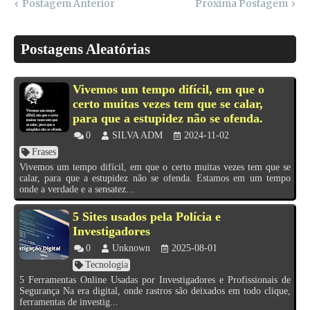
Postagem Anterior
Próxima Postagem
Postagens Aleatórias
Vivemos um tempo difícil, em que o
certo muitas vezes tem que se calar,
para que a estupidez não se ofenda.
0
SILVA ADM
2024-11-02
Frases
Vivemos um tempo difícil, em que o certo muitas vezes tem que se
calar, para que a estupidez não se ofenda. Estamos em um tempo
onde a verdade e a sensatez...
5 Sites usados pela Polícia e
Investigadores
0
Unknown
2025-08-01
Tecnologia
5 Ferramentas Online Usadas por Investigadores e Profissionais de
Segurança Na era digital, onde rastros são deixados em todo clique,
ferramentas de investig...