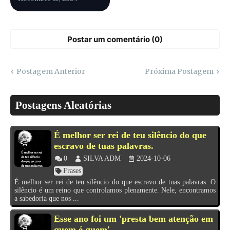
mesmo quando
você tem
muito a dizer.
Postar um comentário (0)
Postagem Anterior
Próxima Postagem
Postagens Aleatórias
É melhor ser rei de teu silêncio do que
escravo de tuas palavras.
0
SILVA ADM
2024-10-06
Frases
É melhor ser rei de teu silêncio do que escravo de tuas palavras. O
silêncio é um reino que controlamos plenamente. Nele, encontramos
a sabedoria que nos ...
Esse ano foi um 'presta bem atenção em
quem é quem'.