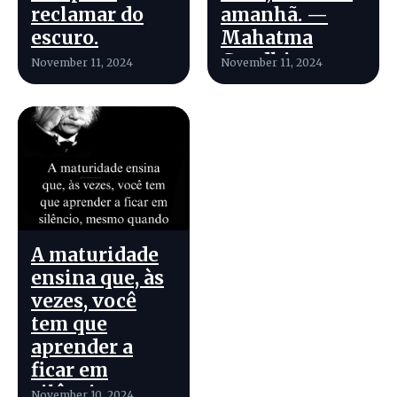
reclamar do
amanhã. —
escuro.
Mahatma
Gandhi
November 11, 2024
November 11, 2024
A maturidade
ensina que, às
vezes, você
tem que
aprender a
ficar em
silêncio,
November 10, 2024