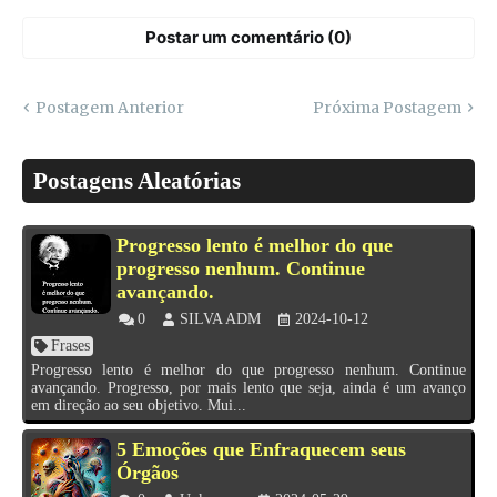
Postar um comentário (0)
Postagem Anterior
Próxima Postagem
Postagens Aleatórias
Progresso lento é melhor do que
progresso nenhum. Continue
avançando.
0
SILVA ADM
2024-10-12
Frases
Progresso lento é melhor do que progresso nenhum. Continue
avançando. Progresso, por mais lento que seja, ainda é um avanço
em direção ao seu objetivo. Mui...
5 Emoções que Enfraquecem seus
Órgãos