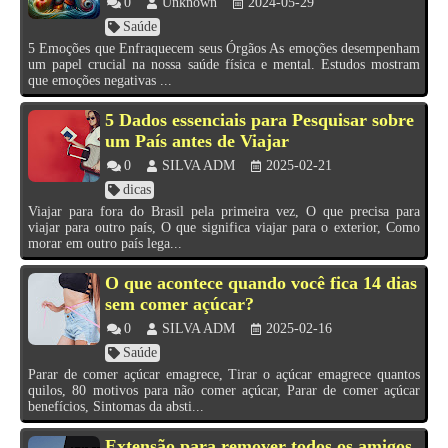
0
Unknown
2024-05-29
Saúde
5 Emoções que Enfraquecem seus Órgãos As emoções desempenham
um papel crucial na nossa saúde física e mental. Estudos mostram
que emoções negativas ...
5 Dados essenciais para Pesquisar sobre
um País antes de Viajar
0
SILVA ADM
2025-02-21
dicas
Viajar para fora do Brasil pela primeira vez, O que precisa para
viajar para outro país, O que significa viajar para o exterior, Como
morar em outro país lega...
O que acontece quando você fica 14 dias
sem comer açúcar?
0
SILVA ADM
2025-02-16
Saúde
Parar de comer açúcar emagrece, Tirar o açúcar emagrece quantos
quilos, 80 motivos para não comer açúcar, Parar de comer açúcar
benefícios, Sintomas da absti...
Extensão para remover todos os amigos