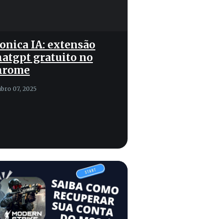
nica IA: extensão
atgpt gratuito no
hrome
ubro 07, 2025