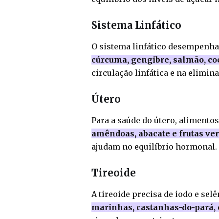
Sistema Linfático
O sistema linfático desempenha
cúrcuma, gengibre, salmão, co
circulação linfática e na elimin
Útero
Para a saúde do útero, aliment
amêndoas, abacate e frutas v
ajudam no equilíbrio hormonal.
Tireoide
A tireoide precisa de iodo e se
marinhas, castanhas-do-pará, o