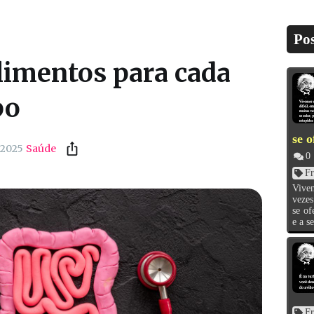
Pos
limentos para cada
po
se o
 2025
Saúde
0
Fr
Vivem
vezes
se o
e a se
Fr