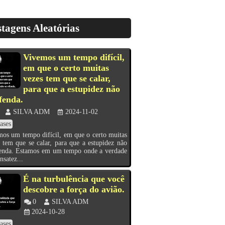
tagens Aleatórias
Vivemos um tempo difícil,
em que o certo muitas
vezes tem que se calar,
para que a estupidez não
fenda.
SILVA ADM
2024-11-02
ases
os um tempo difícil, em que o certo muitas
 tem que se calar, para que a estupidez não
fenda. Estamos em um tempo onde a verdade
nsatez...
É na turbulência que você
descobre a força do avião.
0
SILVA ADM
2024-10-28
ases