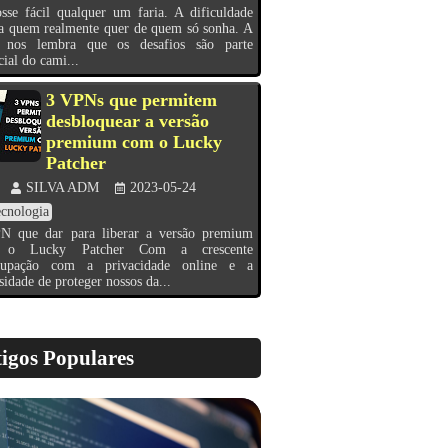
sse fácil qualquer um faria. A dificuldade
a quem realmente quer de quem só sonha. A
e nos lembra que os desafios são parte
cial do cami...
3 VPNs que permitem
desbloquear a versão
premium com o Lucky
Patcher
SILVA ADM
2023-05-24
cnologia
N que dar para liberar a versão premium
 o Lucky Patcher Com a crescente
cupação com a privacidade online e a
sidade de proteger nossos da...
igos Populares