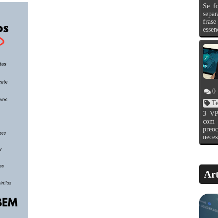
Se fo
separ
fras
essen
0
Te
3 VP
com
preo
neces
Art