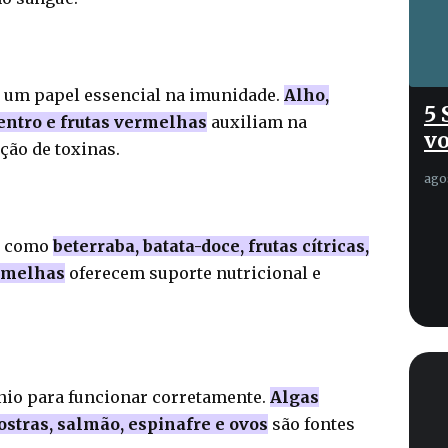
 um papel essencial na imunidade.
Alho,
5 
entro e frutas vermelhas
auxiliam na
vo
ação de toxinas.
ago
os como
beterraba, batata-doce, frutas cítricas,
ermelhas
oferecem suporte nutricional e
lênio para funcionar corretamente.
Algas
stras, salmão, espinafre e ovos
são fontes