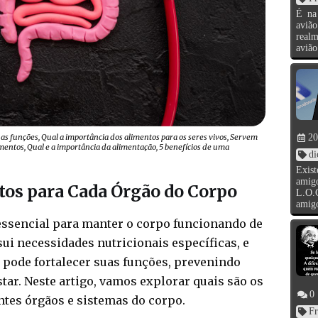
É na
aviã
real
avião
20
uas funções, Qual a importância dos alimentos para os seres vivos, Servem
imentos, Qual e a importância da alimentação, 5 benefícios de uma
di
Exis
amig
os para Cada Órgão do Corpo
L.O.
amigo
essencial para manter o corpo funcionando de
ui necessidades nutricionais específicas, e
 pode fortalecer suas funções, prevenindo
ar. Neste artigo, vamos explorar quais são os
0
tes órgãos e sistemas do corpo.
Fr