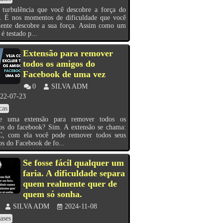
 turbulência que você descobre a força do
o. É nos momentos de dificuldade que você
mente descobre a sua força. Assim como um
 é testado p...
Extensão para remover
todos os amigos do
Facebook de uma vez
0
SILVA ADM
22-07-23
cas
te uma extensão para remover todos os
os do facebook? Sim. A extensão se chama:
C, com ela você pode remover todos seus
s do Facebook de fo...
Se fosse fácil qualquer um
faria. A dificuldade separa
quem realmente quer de
quem só sonha.
SILVA ADM
2024-11-08
ases