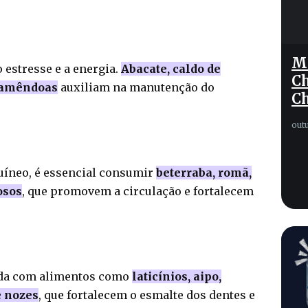
Mo
 estresse e a energia.
Abacate, caldo de
Ch
e amêndoas
auxiliam na manutenção do
C
out
uíneo, é essencial consumir
beterraba, romã,
osos
, que promovem a circulação e fortalecem
ada com alimentos como
laticínios, aipo,
e nozes
, que fortalecem o esmalte dos dentes e