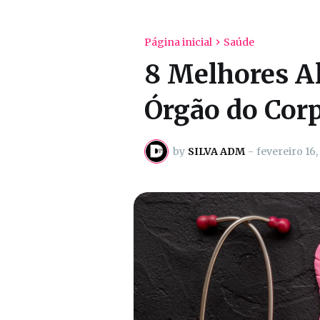
Página inicial
Saúde
8 Melhores A
Órgão do Cor
by
SILVA ADM
-
fevereiro 16,