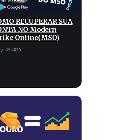
OMO RECUPERAR SUA
ONTA NO Modern
rike Online(MSO)
ço 25, 2026