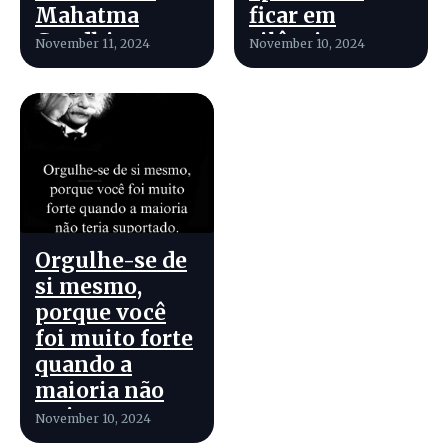
Mahatma
ficar em
Gandhi
silêncio,
November 11, 2024
November 10, 2024
mesmo quando
você tem
muito a dizer.
Orgulhe-se de
si mesmo,
porque você
foi muito forte
quando a
maioria não
teria
November 10, 2024
suportado.