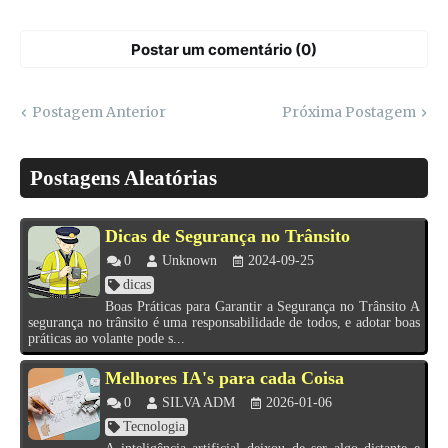
Postar um comentário (0)
Postagem Anterior
Próxima Postagem
Postagens Aleatórias
Dicas de Segurança no Trânsito
0
Unknown
2024-09-25
dicas
Boas Práticas para Garantir a Segurança no Trânsito A
segurança no trânsito é uma responsabilidade de todos, e adotar boas
práticas ao volante pode s...
Melhores IA's para cada Coisa
0
SILVA ADM
2026-01-06
Tecnologia