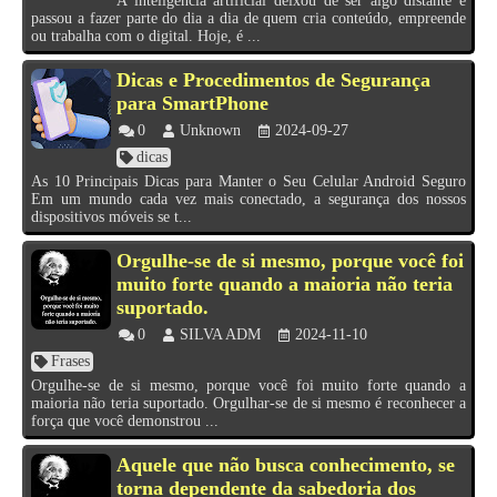
A inteligência artificial deixou de ser algo distante e
passou a fazer parte do dia a dia de quem cria conteúdo, empreende
ou trabalha com o digital. Hoje, é ...
Dicas e Procedimentos de Segurança
para SmartPhone
0
Unknown
2024-09-27
dicas
As 10 Principais Dicas para Manter o Seu Celular Android Seguro
Em um mundo cada vez mais conectado, a segurança dos nossos
dispositivos móveis se t...
Orgulhe-se de si mesmo, porque você foi
muito forte quando a maioria não teria
suportado.
0
SILVA ADM
2024-11-10
Frases
Orgulhe-se de si mesmo, porque você foi muito forte quando a
maioria não teria suportado. Orgulhar-se de si mesmo é reconhecer a
força que você demonstrou ...
Aquele que não busca conhecimento, se
torna dependente da sabedoria dos