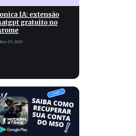
nica IA: extensão
atgpt gratuito no
hrome
ubro 07, 2025