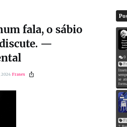
Pos
m fala, o sábio
 discute. —
ntal
0
Fr
Inset
, 2024
Frases
sempr
se a
forma
Fi
7 Re