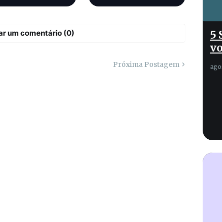
mesmo quando
você tem
muito a dizer.
ar um comentário (0)
5 
vo
Próxima Postagem
ago