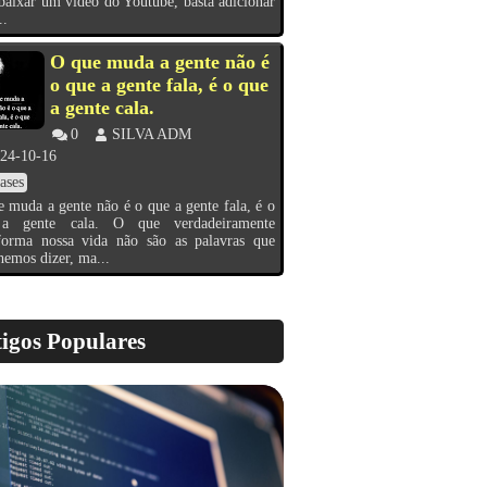
baixar um vídeo do Youtube, basta adicionar
..
O que muda a gente não é
o que a gente fala, é o que
a gente cala.
0
SILVA ADM
24-10-16
ases
 muda a gente não é o que a gente fala, é o
a gente cala. O que verdadeiramente
sforma nossa vida não são as palavras que
hemos dizer, ma...
igos Populares