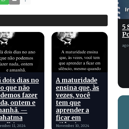
5 
Po
ago
 dois dias no
A maturidade
o que não
ensina que, às
demos fazer
vezes, você
da, ontem e
tem que
manhã. —
aprender a
ahatma
ficar em
andhi
silêncio,
ember 11, 2024
November 10, 2024