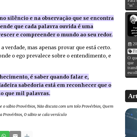
Para 
"ss" .
é no silêncio e na observação que se encontra
ntende que cada palavra ouvida é uma
rescer e compreender o mundo ao seu redor.
20
 a verdade, mas apenas provar que está certo.
Fr
 onde o ego prevalece sobre o entendimento, e
O que
que 
tran
escol
nhecimento, é saber quando falar e,
dadeira sabedoria está em reconhecer que o
o que mil palavras.
Art
olo e o sábio Provérbios, Não discuta com um tolo Provérbios, Quem
ta Provérbios, O sábio se cala versículo