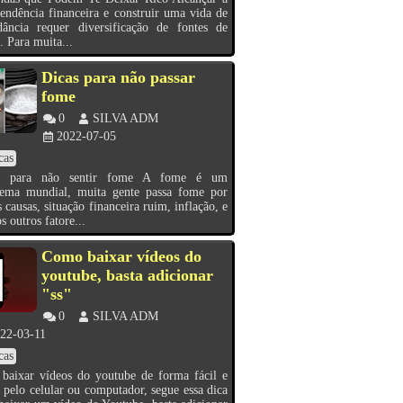
endência financeira e construir uma vida de
dância requer diversificação de fontes de
. Para muita...
Dicas para não passar
fome
0
SILVA ADM
2022-07-05
cas
s para não sentir fome A fome é um
lema mundial, muita gente passa fome por
s causas, situação financeira ruim, inflação, e
s outros fatore...
Como baixar vídeos do
youtube, basta adicionar
"ss"
0
SILVA ADM
22-03-11
cas
baixar vídeos do youtube de forma fácil e
s pelo celular ou computador, segue essa dica