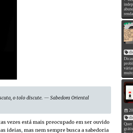
indep
abun
renda
di
Dica
prob
vária
muito
uta, o tolo discute. — Sabedora Oriental
20
di
as vezes está mais preocupado em ser ouvido
Quer 
gráti
uas ideias, mas nem sempre busca a sabedoria