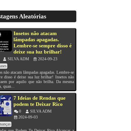
tagens Aleatórias
Insetos não atacam
lâmpadas apagadas.
Lembre-se sempre disso é
deixe sua luz brilhar!
SILVA ADM
2024-09-23
ases
os não atacam lâmpadas apagadas. Lembre-se
e disso é deixe sua luz brilhar! Insetos não
traem por aquilo que não brilha. Da mesma
, quan...
7 Ideias de Rendas que
podem te Deixar Rico
0
SILVA ADM
2024-09-03
nanças
ndas que Podem Te Deixar Rico Alcançar a