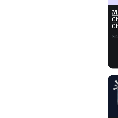
Mo
Ch
C
out