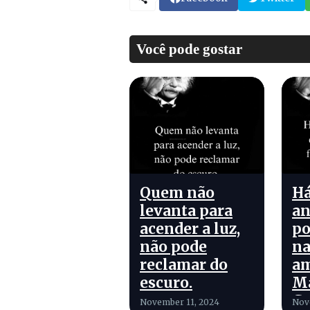
Você pode gostar
Quem não
Há
levanta para
an
acender a luz,
po
não pode
na
reclamar do
a
escuro.
M
G
November 11, 2024
Nov