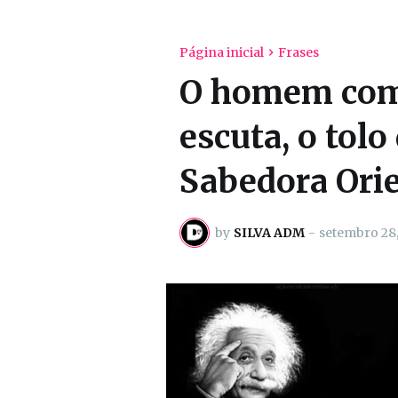
Página inicial
Frases
O homem comu
escuta, o tolo
Sabedora Orie
by
SILVA ADM
-
setembro 28