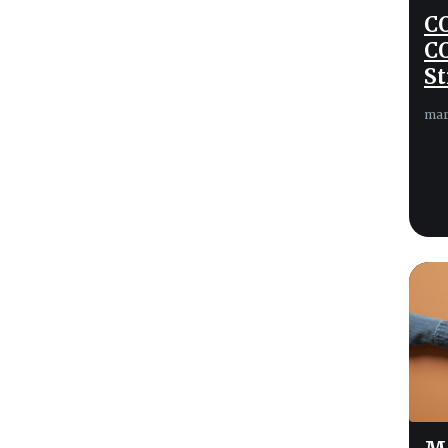
C
C
St
mar