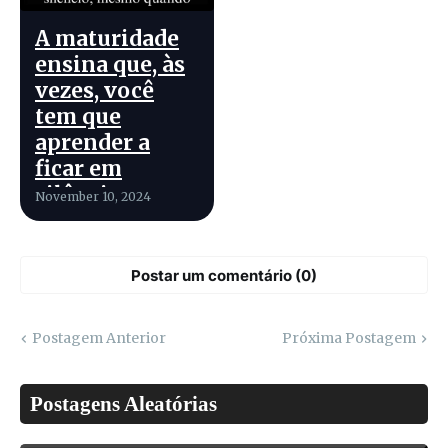
A maturidade
ensina que, às
vezes, você
tem que
aprender a
ficar em
silêncio,
November 10, 2024
mesmo quando
você tem
muito a dizer.
Postar um comentário (0)
Postagem Anterior
Próxima Postagem
Postagens Aleatórias