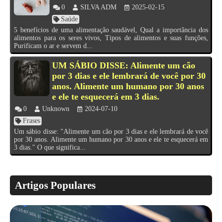
0
SILVA ADM
2025-02-15
Saúde
5 benefícios de uma alimentação saudável, Qual a importância dos
alimentos para os seres vivos, Tipos de alimentos e suas funções,
Purificam o ar e servem d...
UM SÁBIO DISSE: Alimente um cão
por 3 dias e ele lembrará de você por 30
anos. Alimente um humano por 30 anos
e ele te esquecerá em 3 dias.
0
Unknown
2024-07-10
Frases
Um sábio disse: "Alimente um cão por 3 dias e ele lembrará de você
por 30 anos. Alimente um humano por 30 anos e ele te esquecerá em
3 dias." O que significa...
Artigos Populares