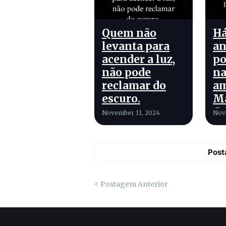
Quem não
Há
levanta para
an
acender a luz,
po
não pode
na
reclamar do
a
escuro.
M
G
November 11, 2024
Nov
Post
Postagem Anterior