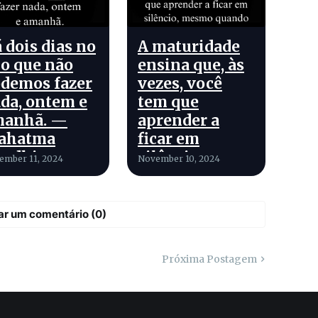
 dois dias no
A maturidade
o que não
ensina que, às
demos fazer
vezes, você
da, ontem e
tem que
manhã. —
aprender a
ahatma
ficar em
andhi
silêncio,
ember 11, 2024
November 10, 2024
mesmo quando
você tem
muito a dizer.
ar um comentário (0)
Próxima Postagem