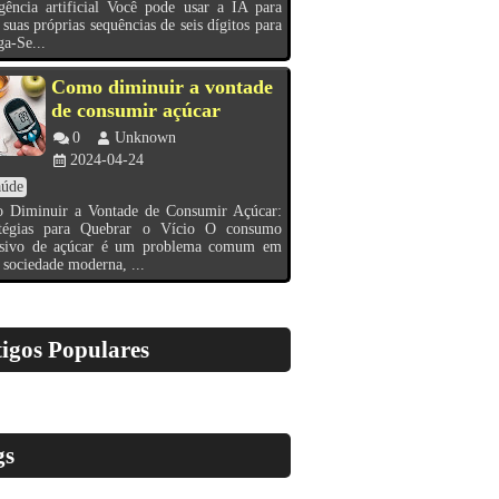
igência artificial Você pode usar a IA para
 suas próprias sequências de seis dígitos para
a-Se...
Como diminuir a vontade
de consumir açúcar
0
Unknown
2024-04-24
aúde
 Diminuir a Vontade de Consumir Açúcar:
atégias para Quebrar o Vício O consumo
ssivo de açúcar é um problema comum em
 sociedade moderna, ...
igos Populares
gs