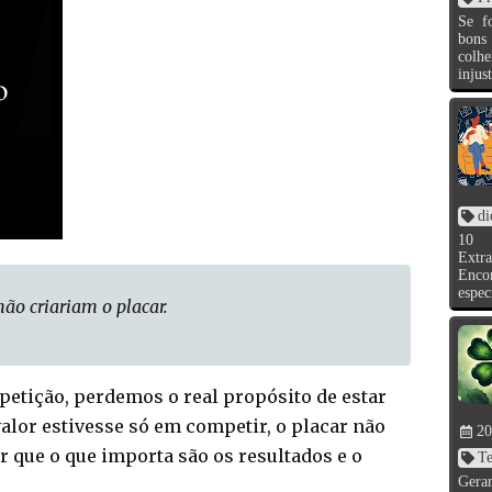
Se f
bons
colh
injust
di
10 
Extr
Enco
espec
não criariam o placar.
tição, perdemos o real propósito de estar
valor estivesse só em competir, o placar não
20
ar que o que importa são os resultados e o
Te
Gera