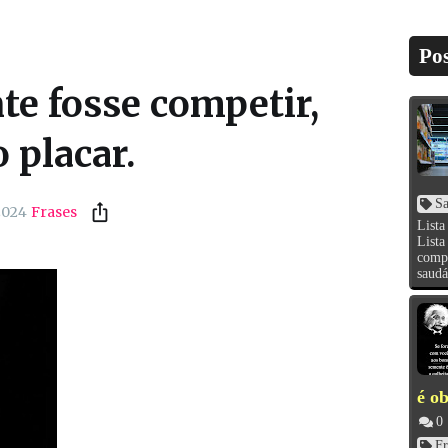
Pos
te fosse competir,
 placar.
S
2024
Frases
List
List
compr
saudá
é ob
0
Fr