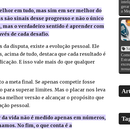
intel
gerar
melhor em tudo, mas sim em ser melhor do
a Meg
s são sinais desse progresso e não o único
o, mas o verdadeiro sentido é aprender com
avés de cada desafio.
s da disputa, existe a evolução pessoal. Ele
S
s, acima de tudo, destaca que cada resultado é
Como
Estr
edicação. E isso vale mais do que qualquer
exce
nossa
to a meta final. Se apenas competir fosse
o para superar limites. Mas o placar nos leva
Art
sa melhor versão e alcançar o propósito que
ação pessoal.
r da vida não é medido apenas em números,
Ta
amos. No fim, o que conta é a