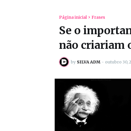
Página inicial
Frases
Se o importan
não criariam o
by
SILVA ADM
-
outubro 30, 