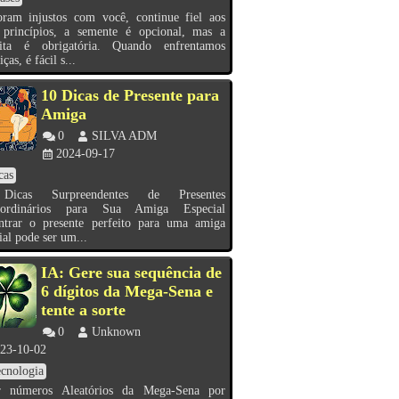
oram injustos com você, continue fiel aos
 princípios, a semente é opcional, mas a
eita é obrigatória. Quando enfrentamos
iças, é fácil s...
10 Dicas de Presente para
Amiga
0
SILVA ADM
2024-09-17
cas
Dicas Surpreendentes de Presentes
aordinários para Sua Amiga Especial
ntrar o presente perfeito para uma amiga
ial pode ser um...
IA: Gere sua sequência de
6 dígitos da Mega-Sena e
tente a sorte
0
Unknown
23-10-02
cnologia
r números Aleatórios da Mega-Sena por