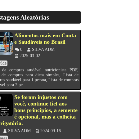
tagens Aleatórias
Alimentos mais em Conta
e Saudáveis no Brasil
0
SILVA ADM
2025-03-02
aúde
a de compras saudável nutricionista PDF,
a de compras para dieta simples, Lista de
as saudável para 1 pessoa, Lista de compras
vel para 2 pe...
Se foram injustos com
você, continue fiel aos
bons princípios, a semente
é opcional, mas a colheita
rigatória.
SILVA ADM
2024-09-16
ases