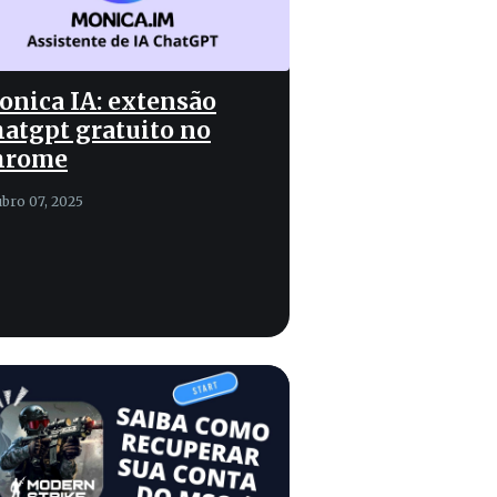
nica IA: extensão
atgpt gratuito no
hrome
ubro 07, 2025