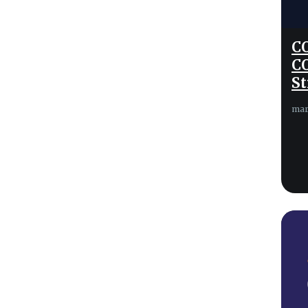
C
C
St
mar