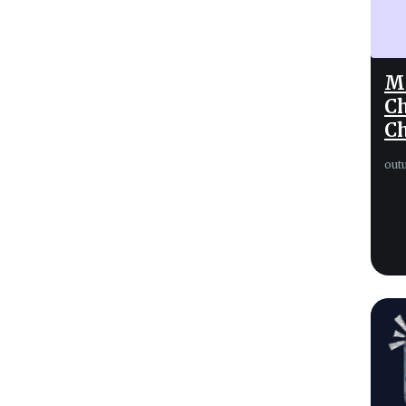
Mo
Ch
C
out