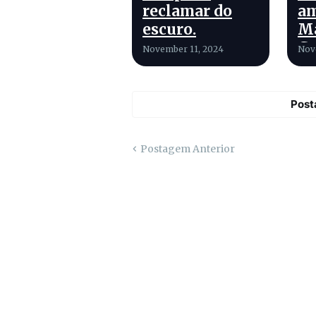
reclamar do
a
escuro.
M
G
November 11, 2024
Nov
Post
Postagem Anterior