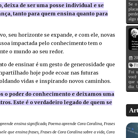
Se o 
 deixa de ser uma posse individual e se
plac
nça, tanto para quem ensina quanto para
perde
algo 
o, seu horizonte se expande, e com ele, novas
essoa impactada pelo conhecimento tem o
nte o mundo ao seu redor.
20
ato de ensinar é um gesto de generosidade que
Fr
mpartilhado hoje pode ecoar nas futuras
Foi 
você
oldando vidas e inspirando novos caminhos.
que 
dia. 
os o poder do conhecimento e deixamos uma
tros. Este é o verdadeiro legado de quem se
Art
aprende ensina significado, Poema aprende Cora Coralina, Frases
ele que ensina frases, Frases de Cora Coralina sobre a vida, Cora