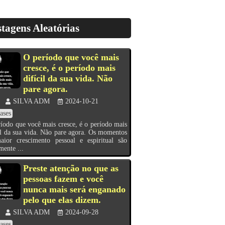
tagens Aleatórias
O período que você mais
cresce, é o período mais
difícil da sua vida. Não
pare agora.
SILVA ADM
2024-10-21
ases
íodo que você mais cresce, é o período mais
il da sua vida. Não pare agora. Os momentos
aior crescimento pessoal e espiritual são
mente ...
Preste atenção no que as
pessoas fazem e você
nunca mais será enganado
pelo que elas dizem.
SILVA ADM
2024-09-28
ases