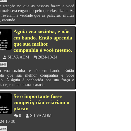
te atenção no que as pessoas fazem e você
 mais será enganado pelo que elas dizem. As
 revelam a verdade que as palavras, muitas
, esconde...
Águia voa sozinha, e não
em bando. Então aprenda
que sua melhor
companhia é você mesmo.
SILVA ADM
2024-10-24
ases
a voa sozinha, e não em bando. Então
nda que sua melhor companhia é você
o. A águia é conhecida por sua força e
tade, e uma de suas caract...
Se o importante fosse
competir, não criariam o
placar.
0
SILVA ADM
24-10-30
ases