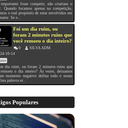
importante fosse competir, não criariam o
ar. Quando focamos apenas na competição,
mos o real propósito de estar envolvidos em
maior. Se o...
Foi um dia ruim, ou
foram 2 minutos ruins que
você remoeu o dia inteiro?
0
SILVA ADM
24-10-14
ases
um dia ruim, ou foram 2 minutos ruins que
 remoeu o dia inteiro? Às vezes, deixamos
um momento negativo defina todo o nosso
Uma palavra er...
igos Populares