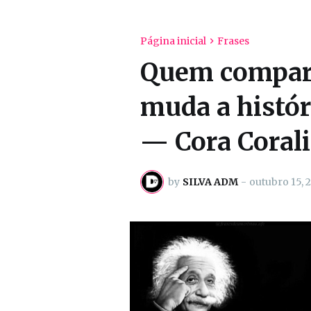
Página inicial
Frases
Quem compart
muda a histór
— Cora Coral
by
SILVA ADM
-
outubro 15, 