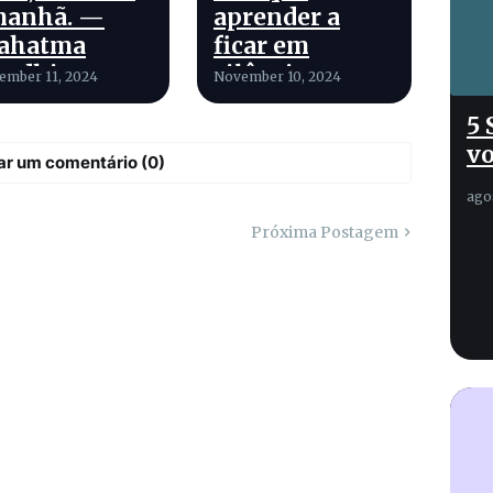
manhã. —
aprender a
ahatma
ficar em
andhi
silêncio,
ember 11, 2024
November 10, 2024
mesmo quando
5 
você tem
vo
muito a dizer.
ar um comentário (0)
ago
Próxima Postagem