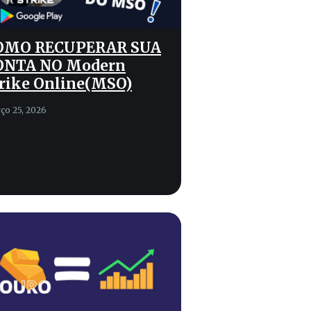
OMO RECUPERAR SUA
ONTA NO Modern
rike Online(MSO)
ço 25, 2026