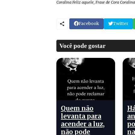
Coralina Feliz aquele, Frase de Cora Coralina
Facebook
Twitter
Você pode gostar
Quem não
Há
levanta para
an
acender a luz,
po
não pode
na