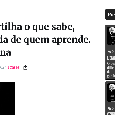
Pos
ilha o que sabe,
ia de quem aprende.
ina
0
Fr
O per
2024
Frases
difíc
de m
geral
0
Fr