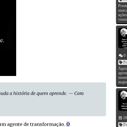
Pres
nunca
ações
vezes
0
Fr
Águi
apre
mesm
majes
uda a história de quem aprende. — Cora
20
um agente de transformação.
O
Fr