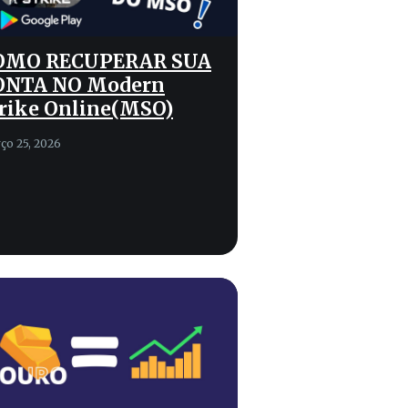
OMO RECUPERAR SUA
ONTA NO Modern
rike Online(MSO)
ço 25, 2026