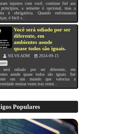
oram injustos com você, continue fiel aos
 princípios, a semente é opcional, mas a
eita é obrigatória. Quando enfrentamos
iças, é fácil s...
Você será odiado por ser
diferente, em
ambientes aonde
quase todos são iguais.
SILVA ADM
2024-09-15
ases
 será odiado por ser diferente, em
entes aonde quase todos são iguais. Ser
erente em um mundo que valoriza a
rmidade muitas vezes traz resist...
igos Populares