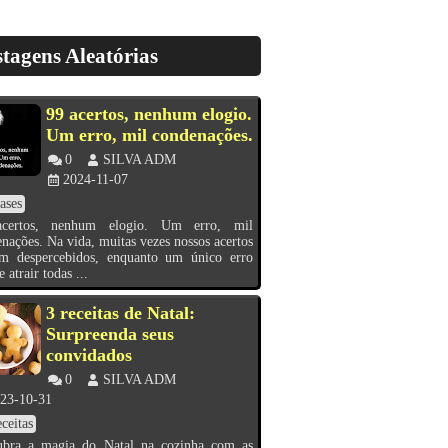
tagens Aleatórias
99 acertos, nenhum elogio.
Um erro, mil condenações.
0
SILVA ADM
2024-11-07
ases
certos, nenhum elogio. Um erro, mil
nações. Na vida, muitas vezes nossos acertos
am despercebidos, enquanto um único erro
e atrair todas ...
3 receitas de Natal:
Surpreenda seus
convidados
0
SILVA ADM
23-10-31
ceitas
ubra a magia do Natal na cozinha com as