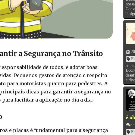
noss
Conv
amigo
antir a Segurança no Trânsito
20
Fi
5 id
esponsabilidade de todos, e adotar boas
Econ
vidas. Pequenos gestos de atenção e respeito
desa
e disc
to para motoristas quanto para pedestres. A
rincipais dicas para garantir a segurança no
ara facilitar a aplicação no dia a dia.
o
é ob
0
ros e placas é fundamental para a segurança
Fr