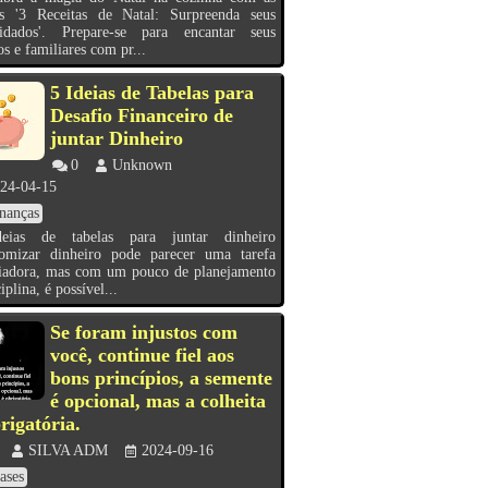
as '3 Receitas de Natal: Surpreenda seus
idados'. Prepare-se para encantar seus
s e familiares com pr...
5 Ideias de Tabelas para
Desafio Financeiro de
juntar Dinheiro
0
Unknown
24-04-15
nanças
eias de tabelas para juntar dinheiro
omizar dinheiro pode parecer uma tarefa
fiadora, mas com um pouco de planejamento
iplina, é possível...
Se foram injustos com
você, continue fiel aos
bons princípios, a semente
é opcional, mas a colheita
rigatória.
SILVA ADM
2024-09-16
ases