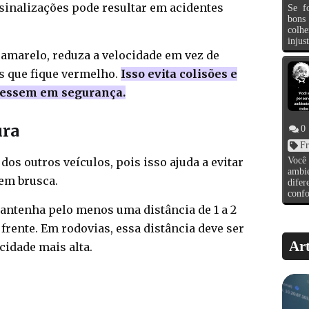
sinalizações pode resultar em acidentes
Se f
bons
colh
injust
 amarelo, reduza a velocidade em vez de
es que fique vermelho.
Isso evita colisões e
avessem em segurança.
ura
0
Fr
Você
os outros veículos, pois isso ajuda a evitar
ambi
em brusca.
dif
confo
antenha pelo menos uma distância de 1 a 2
 frente. Em rodovias, essa distância deve ser
Art
idade mais alta.