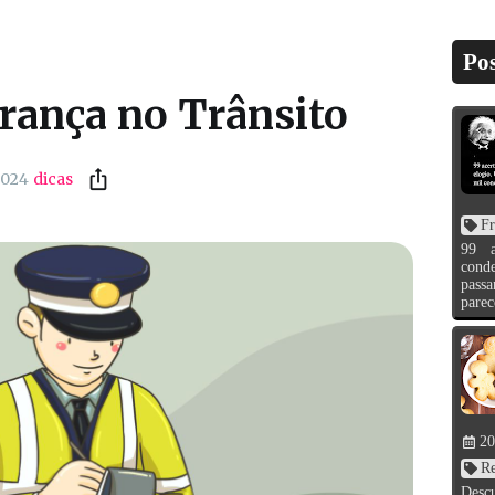
Pos
rança no Trânsito
2024
dicas
Fr
99 a
conde
pass
parec
20
Re
Desc