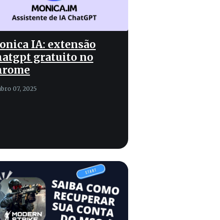
nica IA: extensão
atgpt gratuito no
hrome
ubro 07, 2025