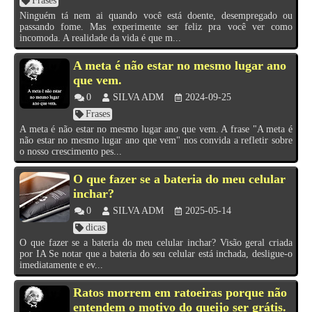
Frases
Ninguém tá nem ai quando você está doente, desempregado ou
passando fome. Mas experimente ser feliz pra você ver como
incomoda. A realidade da vida é que m...
A meta é não estar no mesmo lugar ano
que vem.
0
SILVA ADM
2024-09-25
Frases
A meta é não estar no mesmo lugar ano que vem. A frase "A meta é
não estar no mesmo lugar ano que vem" nos convida a refletir sobre
o nosso crescimento pes...
O que fazer se a bateria do meu celular
inchar?
0
SILVA ADM
2025-05-14
dicas
O que fazer se a bateria do meu celular inchar? Visão geral criada
por IA Se notar que a bateria do seu celular está inchada, desligue-o
imediatamente e ev...
Ratos morrem em ratoeiras porque não
entendem o motivo do queijo ser grátis.