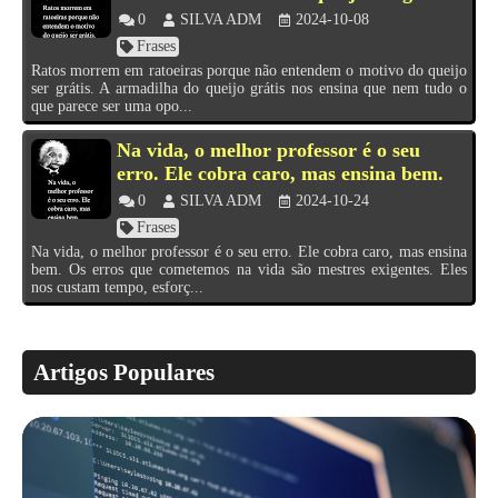
0
SILVA ADM
2024-10-08
Frases
Ratos morrem em ratoeiras porque não entendem o motivo do queijo
ser grátis. A armadilha do queijo grátis nos ensina que nem tudo o
que parece ser uma opo...
Na vida, o melhor professor é o seu
erro. Ele cobra caro, mas ensina bem.
0
SILVA ADM
2024-10-24
Frases
Na vida, o melhor professor é o seu erro. Ele cobra caro, mas ensina
bem. Os erros que cometemos na vida são mestres exigentes. Eles
nos custam tempo, esforç...
Artigos Populares