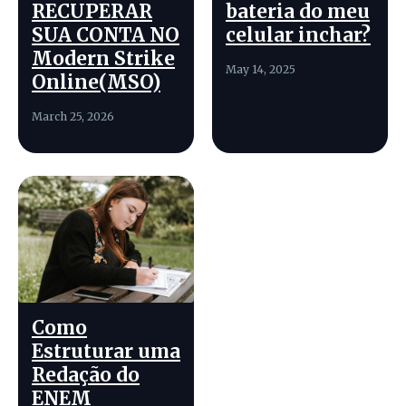
RECUPERAR
bateria do meu
SUA CONTA NO
celular inchar?
Modern Strike
May 14, 2025
Online(MSO)
March 25, 2026
Como
Estruturar uma
Redação do
ENEM