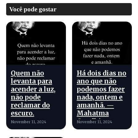
Você pode gostar
Quem não
Há dois dias no
levanta para
ano que não
acender a luz,
podemos fazer
não pode
nada, ontem e
reclamar do
amanhã. —
escuro.
Mahatma
Gandhi
November 11, 2024
November 11, 2024