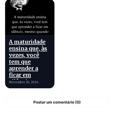
A maturidade
ensina que, às
vezes, você
tem que
aprender a
ficar em
silêncio,
November 10, 2024
mesmo quando
você tem
muito a dizer.
Postar um comentário (0)