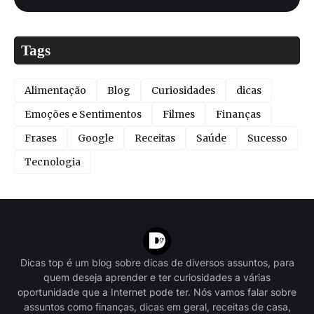
Tags
Alimentação
Blog
Curiosidades
dicas
Emoções e Sentimentos
Filmes
Finanças
Frases
Google
Receitas
Saúde
Sucesso
Tecnologia
Dicas top é um blog sobre dicas de diversos assuntos, para
quem deseja aprender e ter curiosidades a várias
oportunidade que a Internet pode ter. Nós vamos falar sobre
assuntos como finanças, dicas em geral, receitas de casa,