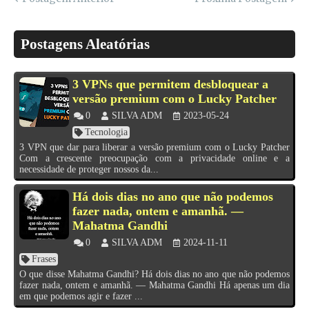
Postagens Aleatórias
3 VPNs que permitem desbloquear a
versão premium com o Lucky Patcher
0
SILVA ADM
2023-05-24
Tecnologia
3 VPN que dar para liberar a versão premium com o Lucky Patcher
Com a crescente preocupação com a privacidade online e a
necessidade de proteger nossos da...
Há dois dias no ano que não podemos
fazer nada, ontem e amanhã. —
Mahatma Gandhi
0
SILVA ADM
2024-11-11
Frases
O que disse Mahatma Gandhi? Há dois dias no ano que não podemos
fazer nada, ontem e amanhã. — Mahatma Gandhi Há apenas um dia
em que podemos agir e fazer ...