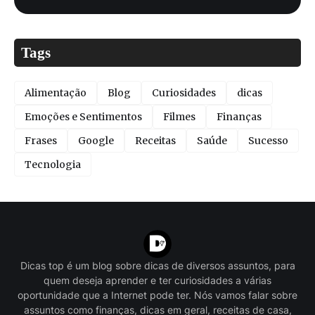
Tags
Alimentação
Blog
Curiosidades
dicas
Emoções e Sentimentos
Filmes
Finanças
Frases
Google
Receitas
Saúde
Sucesso
Tecnologia
Dicas top é um blog sobre dicas de diversos assuntos, para
quem deseja aprender e ter curiosidades a várias
oportunidade que a Internet pode ter. Nós vamos falar sobre
assuntos como finanças, dicas em geral, receitas de casa,